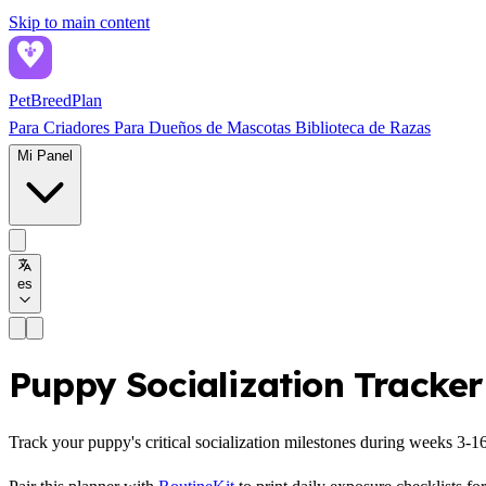
Skip to main content
PetBreed
Plan
Para Criadores
Para Dueños de Mascotas
Biblioteca de Razas
Mi Panel
es
Puppy Socialization Tracker
Track your puppy's critical socialization milestones during weeks 3-1