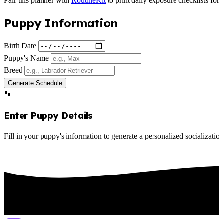
Pair this planner with
RoutineKit
to print daily exposure checklists f
Puppy Information
Birth Date
Puppy's Name
Breed
Generate Schedule
🐾
Enter Puppy Details
Fill in your puppy's information to generate a personalized socializati